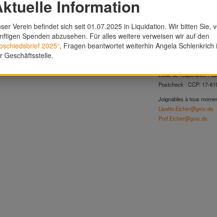
ktuelle Information
Etoile de l'espéra
Hoffnung
ser Verein befindet sich seit 01.07.2025 in Liquidation. Wir bitten Sie, 
Route de Moncor 2
nftigen Spenden abzusehen. Für alles weitere verweisen wir auf den
CH-1752 Villars sur Glâ
bschiedsbrief 2025“
, Fragen beantwortet weiterhin Angela Schlenkrich 
Téléphone : 0041 / (0) 2
r Geschäftsstelle.
Relevé d'identité banca
Etoile de l'espérance / S
Postcheck : CCP: 17-61
Joignables à tous momen
Lisette.Eicher@gmx.de
Prof.Eicher@gmx.de