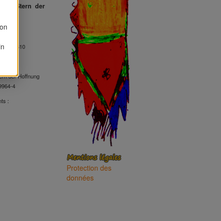
nce / Stern der
von
ne
in
6 40 77 610
ire
tern der Hoffnung
9964-4
ts :
Protection des
données