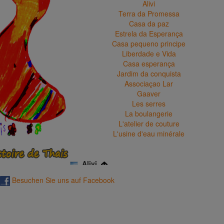
Alivi
Terra da Promessa
Casa da paz
Estrela da Esperança
Casa pequeno principe
Liberdade e Vida
Casa esperança
Jardim da conquista
Associaçao Lar
Gaaver
Les serres
La boulangerie
L'atelier de couture
L'usine d'eau minérale
Alivi
En 1988, Lisette Eicher prit une année sabbatique et s
Besuchen Sie uns auf Facebook
l'invitation du cardinal Evaristo Arns, Lisette Eicher
déménagea à São Paulo pour soigner les malades du
dans les bas-fonds de cette ville d'à l'époque 16 millio
d'habitants. Lisette Eicher devait surtout installer le s